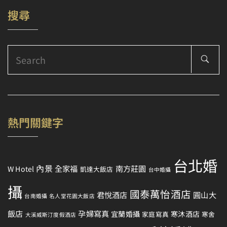
搜尋
Search
for:
熱門關鍵字
台北婚
內景
全家福
南方莊園
W Hotel
凱達大飯店
台中婚攝
攝
國泰萬怡酒店
君悅酒店
圓山大
台南婚攝
名人堂花園大飯店
飯店
孕婦寫真
宜蘭婚攝
寒沐酒店
家庭寫真
寒舍
大溪威斯汀度假酒店