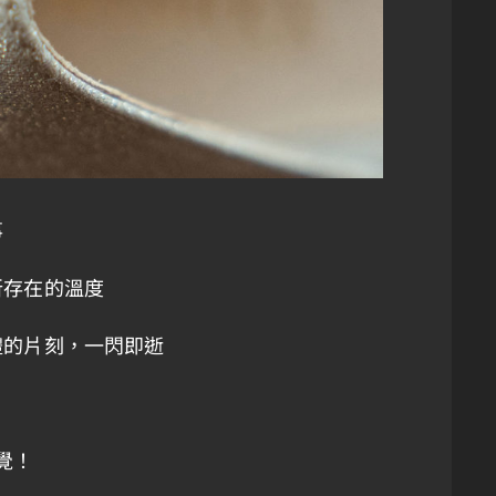
事
所存在的溫度
禮的片刻，一閃即逝
覺！